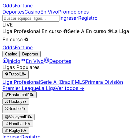
OddsFortune
Deportes
Casino
En Vivo
Promociones
Ingresar
Registro
LIVE
Liga Profesional
En curso
⚽
Serie A
En curso
⚽
La Liga
En curso
⚽
OddsFortune
Casino
Deportes
Inicio
En Vivo
Deportes
Ligas Populares
⚽
Futbol
18
▸
Liga Profesional
Serie A (Brazil)
MLS
Primera División
Premier League
La Liga
Ver todos →
🏀
Basketball
10
▸
🏒
Hockey
7
▸
⚾
Beisbol
4
▸
🏐
Volleyball
10
▸
🤾
Handball
10
▸
🏉
Rugby
10
▸
Ingresar
Registro