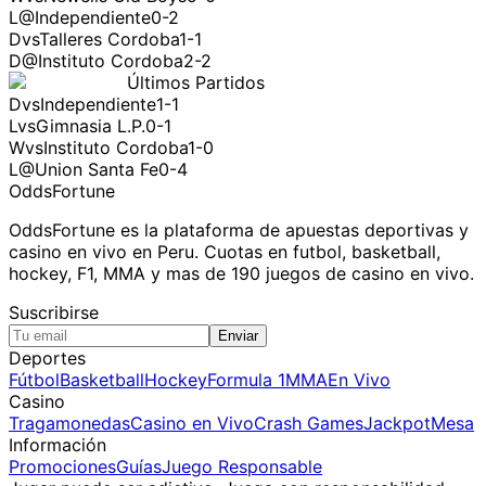
L
@
Independiente
0-2
D
vs
Talleres Cordoba
1-1
D
@
Instituto Cordoba
2-2
Últimos Partidos
D
vs
Independiente
1-1
L
vs
Gimnasia L.P.
0-1
W
vs
Instituto Cordoba
1-0
L
@
Union Santa Fe
0-4
OddsFortune
OddsFortune es la plataforma de apuestas deportivas y
casino en vivo en Peru. Cuotas en futbol, basketball,
hockey, F1, MMA y mas de 190 juegos de casino en vivo.
Suscribirse
Enviar
Deportes
Fútbol
Basketball
Hockey
Formula 1
MMA
En Vivo
Casino
Tragamonedas
Casino en Vivo
Crash Games
Jackpot
Mesa
Información
Promociones
Guías
Juego Responsable