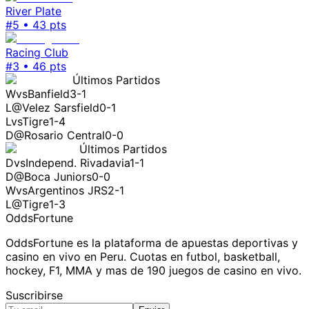
River Plate
#
5
•
43
pts
Racing Club
#
3
•
46
pts
Últimos Partidos
W
vs
Banfield
3-1
L
@
Velez Sarsfield
0-1
L
vs
Tigre
1-4
D
@
Rosario Central
0-0
Últimos Partidos
D
vs
Independ. Rivadavia
1-1
D
@
Boca Juniors
0-0
W
vs
Argentinos JRS
2-1
L
@
Tigre
1-3
OddsFortune
OddsFortune es la plataforma de apuestas deportivas y
casino en vivo en Peru. Cuotas en futbol, basketball,
hockey, F1, MMA y mas de 190 juegos de casino en vivo.
Suscribirse