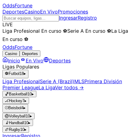
OddsFortune
Deportes
Casino
En Vivo
Promociones
Ingresar
Registro
LIVE
Liga Profesional
En curso
⚽
Serie A
En curso
⚽
La Liga
En curso
⚽
OddsFortune
Casino
Deportes
Inicio
En Vivo
Deportes
Ligas Populares
⚽
Futbol
18
▸
Liga Profesional
Serie A (Brazil)
MLS
Primera División
Premier League
La Liga
Ver todos →
🏀
Basketball
10
▸
🏒
Hockey
7
▸
⚾
Beisbol
4
▸
🏐
Volleyball
10
▸
🤾
Handball
10
▸
🏉
Rugby
10
▸
Ingresar
Registro