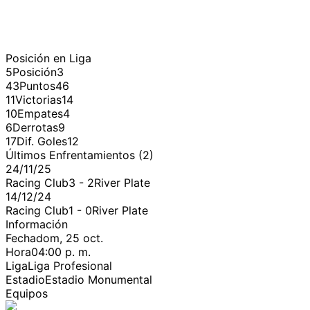
Posición en Liga
5
Posición
3
43
Puntos
46
11
Victorias
14
10
Empates
4
6
Derrotas
9
17
Dif. Goles
12
Últimos Enfrentamientos (
2
)
24/11/25
Racing Club
3
-
2
River Plate
14/12/24
Racing Club
1
-
0
River Plate
Información
Fecha
dom, 25 oct.
Hora
04:00 p. m.
Liga
Liga Profesional
Estadio
Estadio Monumental
Equipos