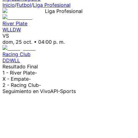
Inicio
/
Futbol
/
Liga Profesional
Liga Profesional
River Plate
W
L
L
D
W
VS
dom, 25 oct.
•
04:00 p. m.
Racing Club
D
D
W
L
L
Resultado Final
1 -
River Plate
-
X - Empate
-
2 -
Racing Club
-
Seguimiento en Vivo
API-Sports