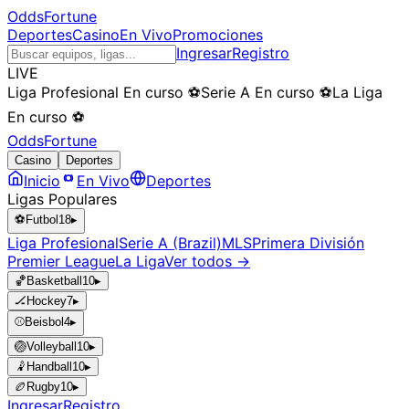
OddsFortune
Deportes
Casino
En Vivo
Promociones
Ingresar
Registro
LIVE
Liga Profesional
En curso
⚽
Serie A
En curso
⚽
La Liga
En curso
⚽
OddsFortune
Casino
Deportes
Inicio
En Vivo
Deportes
Ligas Populares
⚽
Futbol
18
▸
Liga Profesional
Serie A (Brazil)
MLS
Primera División
Premier League
La Liga
Ver todos →
🏀
Basketball
10
▸
🏒
Hockey
7
▸
⚾
Beisbol
4
▸
🏐
Volleyball
10
▸
🤾
Handball
10
▸
🏉
Rugby
10
▸
Ingresar
Registro