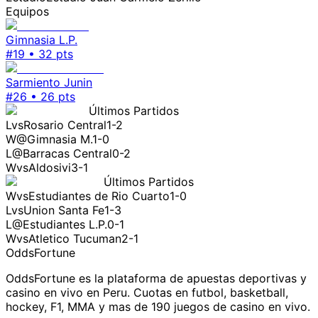
Equipos
Gimnasia L.P.
#
19
•
32
pts
Sarmiento Junin
#
26
•
26
pts
Últimos Partidos
L
vs
Rosario Central
1-2
W
@
Gimnasia M.
1-0
L
@
Barracas Central
0-2
W
vs
Aldosivi
3-1
Últimos Partidos
W
vs
Estudiantes de Rio Cuarto
1-0
L
vs
Union Santa Fe
1-3
L
@
Estudiantes L.P.
0-1
W
vs
Atletico Tucuman
2-1
OddsFortune
OddsFortune es la plataforma de apuestas deportivas y
casino en vivo en Peru. Cuotas en futbol, basketball,
hockey, F1, MMA y mas de 190 juegos de casino en vivo.