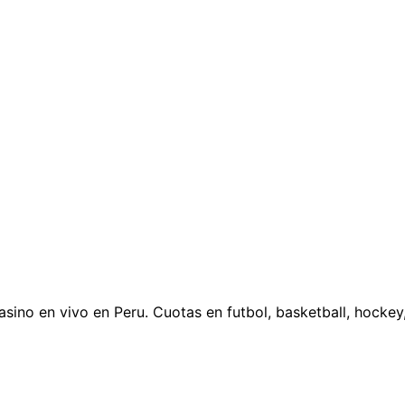
sino en vivo en Peru. Cuotas en futbol, basketball, hockey