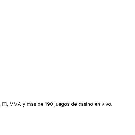
, F1, MMA y mas de 190 juegos de casino en vivo.