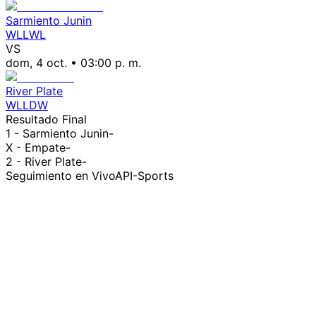
Sarmiento Junin
W
L
L
W
L
VS
dom, 4 oct.
•
03:00 p. m.
River Plate
W
L
L
D
W
Resultado Final
1 -
Sarmiento Junin
-
X - Empate
-
2 -
River Plate
-
Seguimiento en Vivo
API-Sports