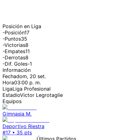
Posición en Liga
-
Posición
17
-
Puntos
35
-
Victorias
8
-
Empates
11
-
Derrotas
8
-
Dif. Goles
-1
Información
Fecha
dom, 20 set.
Hora
03:00 p. m.
Liga
Liga Profesional
Estadio
Victor Legrotaglie
Equipos
Gimnasia M.
Deportivo Riestra
#
17
•
35
pts
Últimos Partidos