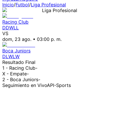
Inicio
/
Futbol
/
Liga Profesional
Liga Profesional
Racing Club
D
D
W
L
L
VS
dom, 23 ago.
•
03:00 p. m.
Boca Juniors
D
L
W
L
W
Resultado Final
1 -
Racing Club
-
X - Empate
-
2 -
Boca Juniors
-
Seguimiento en Vivo
API-Sports