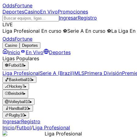
OddsFortune
Deportes
Casino
En Vivo
Promociones
Ingresar
Registro
LIVE
Liga Profesional
En curso
⚽
Serie A
En curso
⚽
La Liga
En
OddsFortune
Casino
Deportes
Inicio
En Vivo
Deportes
Ligas Populares
⚽
Futbol
18
▸
Liga Profesional
Serie A (Brazil)
MLS
Primera División
Premi
🏀
Basketball
10
▸
🏒
Hockey
7
▸
⚾
Beisbol
4
▸
🏐
Volleyball
10
▸
🤾
Handball
10
▸
🏉
Rugby
10
▸
Ingresar
Registro
Inicio
/
Futbol
/
Liga Profesional
Liga Profesional