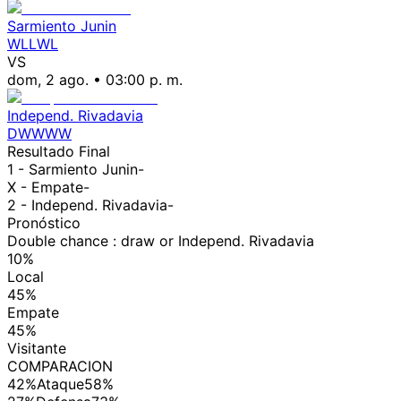
Sarmiento Junin
W
L
L
W
L
VS
dom, 2 ago.
•
03:00 p. m.
Independ. Rivadavia
D
W
W
W
W
Resultado Final
1 -
Sarmiento Junin
-
X - Empate
-
2 -
Independ. Rivadavia
-
Pronóstico
Double chance : draw or Independ. Rivadavia
10%
Local
45%
Empate
45%
Visitante
COMPARACION
42%
Ataque
58%