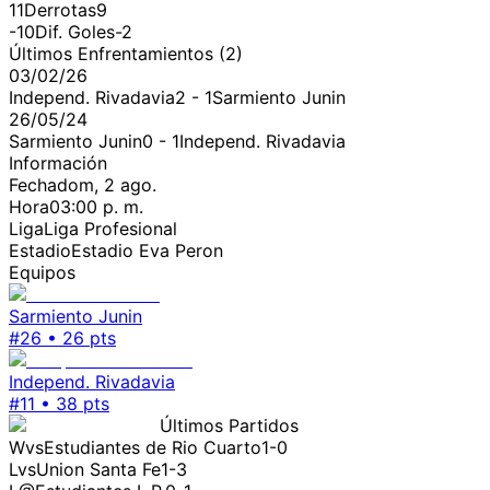
11
Derrotas
9
-10
Dif. Goles
-2
Últimos Enfrentamientos (
2
)
03/02/26
Independ. Rivadavia
2
-
1
Sarmiento Junin
26/05/24
Sarmiento Junin
0
-
1
Independ. Rivadavia
Información
Fecha
dom, 2 ago.
Hora
03:00 p. m.
Liga
Liga Profesional
Estadio
Estadio Eva Peron
Equipos
Sarmiento Junin
#
26
•
26
pts
Independ. Rivadavia
#
11
•
38
pts
Últimos Partidos
W
vs
Estudiantes de Rio Cuarto
1-0
L
vs
Union Santa Fe
1-3