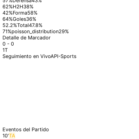
57%
Defensa
43%
62%
H2H
38%
42%
Forma
58%
64%
Goles
36%
52.2%
Total
47.8%
71%
poisson_distribution
29%
Detalle de Marcador
0 - 0
1T
Seguimiento en Vivo
API-Sports
Eventos del Partido
10
'
TA