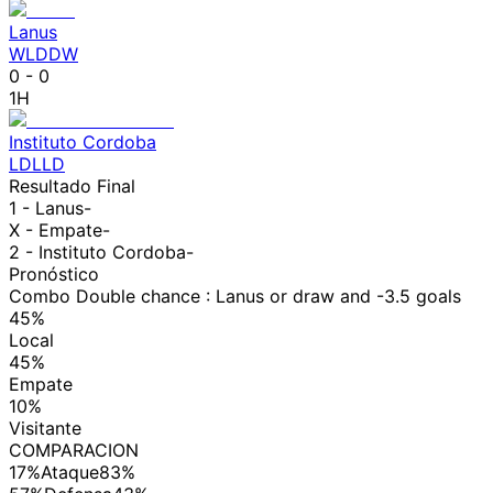
Lanus
W
L
D
D
W
0
-
0
1H
Instituto Cordoba
L
D
L
L
D
Resultado Final
1 -
Lanus
-
X - Empate
-
2 -
Instituto Cordoba
-
Pronóstico
Combo Double chance : Lanus or draw and -3.5 goals
45%
Local
45%
Empate
10%
Visitante
COMPARACION
17%
Ataque
83%