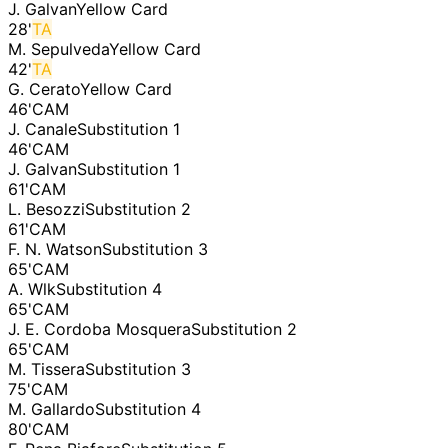
J. Galvan
Yellow Card
28
'
TA
M. Sepulveda
Yellow Card
42
'
TA
G. Cerato
Yellow Card
46
'
CAM
J. Canale
Substitution 1
46
'
CAM
J. Galvan
Substitution 1
61
'
CAM
L. Besozzi
Substitution 2
61
'
CAM
F. N. Watson
Substitution 3
65
'
CAM
A. Wlk
Substitution 4
65
'
CAM
J. E. Cordoba Mosquera
Substitution 2
65
'
CAM
M. Tissera
Substitution 3
75
'
CAM
M. Gallardo
Substitution 4
80
'
CAM