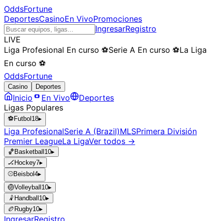
OddsFortune
Deportes
Casino
En Vivo
Promociones
Ingresar
Registro
LIVE
Liga Profesional
En curso
⚽
Serie A
En curso
⚽
La Liga
En curso
⚽
OddsFortune
Casino
Deportes
Inicio
En Vivo
Deportes
Ligas Populares
⚽
Futbol
18
▸
Liga Profesional
Serie A (Brazil)
MLS
Primera División
Premier League
La Liga
Ver todos →
🏀
Basketball
10
▸
🏒
Hockey
7
▸
⚾
Beisbol
4
▸
🏐
Volleyball
10
▸
🤾
Handball
10
▸
🏉
Rugby
10
▸
Ingresar
Registro