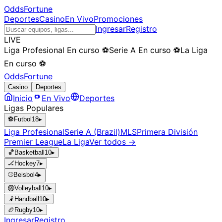
OddsFortune
Deportes
Casino
En Vivo
Promociones
Ingresar
Registro
LIVE
Liga Profesional
En curso
⚽
Serie A
En curso
⚽
La Liga
En curso
⚽
OddsFortune
Casino
Deportes
Inicio
En Vivo
Deportes
Ligas Populares
⚽
Futbol
18
▸
Liga Profesional
Serie A (Brazil)
MLS
Primera División
Premier League
La Liga
Ver todos →
🏀
Basketball
10
▸
🏒
Hockey
7
▸
⚾
Beisbol
4
▸
🏐
Volleyball
10
▸
🤾
Handball
10
▸
🏉
Rugby
10
▸
Ingresar
Registro