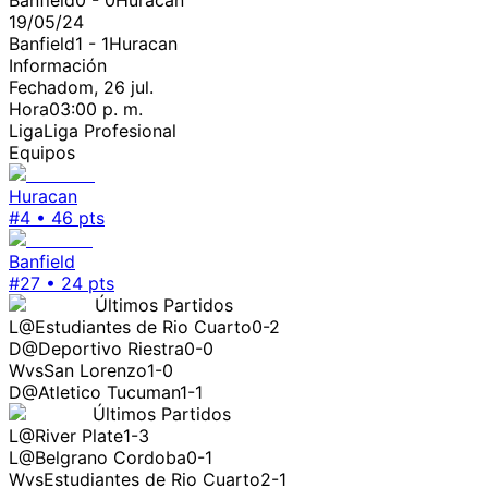
Banfield
0
-
0
Huracan
19/05/24
Banfield
1
-
1
Huracan
Información
Fecha
dom, 26 jul.
Hora
03:00 p. m.
Liga
Liga Profesional
Equipos
Huracan
#
4
•
46
pts
Banfield
#
27
•
24
pts
Últimos Partidos
L
@
Estudiantes de Rio Cuarto
0-2
D
@
Deportivo Riestra
0-0
W
vs
San Lorenzo
1-0
D
@
Atletico Tucuman
1-1
Últimos Partidos
L
@
River Plate
1-3
L
@
Belgrano Cordoba
0-1
W
vs
Estudiantes de Rio Cuarto
2-1