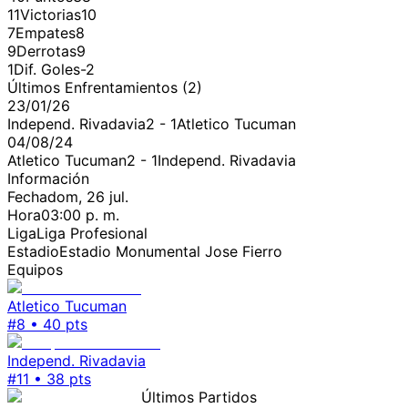
11
Victorias
10
7
Empates
8
9
Derrotas
9
1
Dif. Goles
-2
Últimos Enfrentamientos (
2
)
23/01/26
Independ. Rivadavia
2
-
1
Atletico Tucuman
04/08/24
Atletico Tucuman
2
-
1
Independ. Rivadavia
Información
Fecha
dom, 26 jul.
Hora
03:00 p. m.
Liga
Liga Profesional
Estadio
Estadio Monumental Jose Fierro
Equipos
Atletico Tucuman
#
8
•
40
pts
Independ. Rivadavia
#
11
•
38
pts
Últimos Partidos