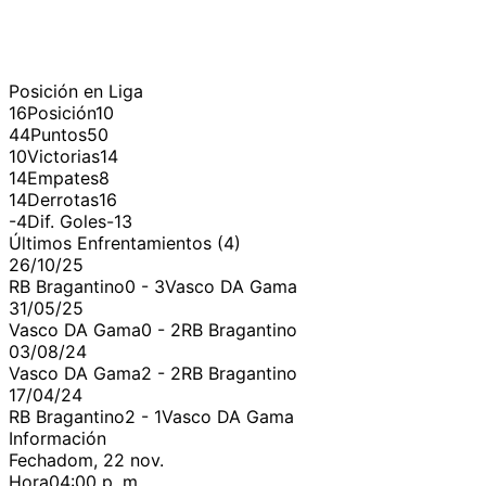
Posición en Liga
16
Posición
10
44
Puntos
50
10
Victorias
14
14
Empates
8
14
Derrotas
16
-4
Dif. Goles
-13
Últimos Enfrentamientos (
4
)
26/10/25
RB Bragantino
0
-
3
Vasco DA Gama
31/05/25
Vasco DA Gama
0
-
2
RB Bragantino
03/08/24
Vasco DA Gama
2
-
2
RB Bragantino
17/04/24
RB Bragantino
2
-
1
Vasco DA Gama
Información
Fecha
dom, 22 nov.
Hora
04:00 p. m.