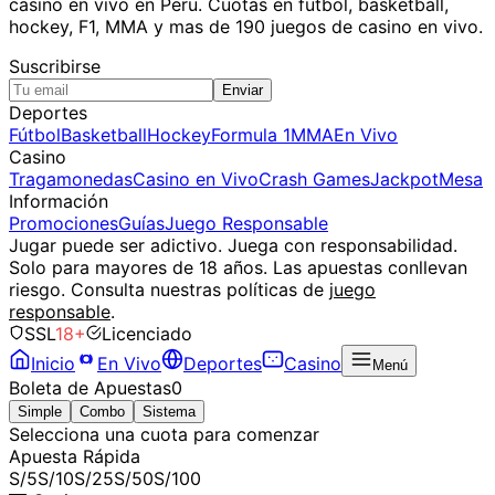
casino en vivo en Peru. Cuotas en futbol, basketball,
hockey, F1, MMA y mas de 190 juegos de casino en vivo.
Suscribirse
Enviar
Deportes
Fútbol
Basketball
Hockey
Formula 1
MMA
En Vivo
Casino
Tragamonedas
Casino en Vivo
Crash Games
Jackpot
Mesa
Información
Promociones
Guías
Juego Responsable
Jugar puede ser adictivo. Juega con responsabilidad.
Solo para mayores de 18 años. Las apuestas conllevan
riesgo. Consulta nuestras políticas de
juego
responsable
.
SSL
18+
Licenciado
Inicio
En Vivo
Deportes
Casino
Menú
Boleta de Apuestas
0
Simple
Combo
Sistema
Selecciona una cuota para comenzar
Apuesta Rápida
S/5
S/10
S/25
S/50
S/100