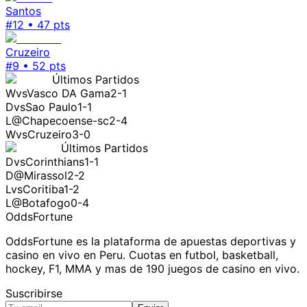
Santos
#
12
•
47
pts
Cruzeiro
#
9
•
52
pts
Últimos Partidos
W
vs
Vasco DA Gama
2-1
D
vs
Sao Paulo
1-1
L
@
Chapecoense-sc
2-4
W
vs
Cruzeiro
3-0
Últimos Partidos
D
vs
Corinthians
1-1
D
@
Mirassol
2-2
L
vs
Coritiba
1-2
L
@
Botafogo
0-4
OddsFortune
OddsFortune es la plataforma de apuestas deportivas y
casino en vivo en Peru. Cuotas en futbol, basketball,
hockey, F1, MMA y mas de 190 juegos de casino en vivo.
Suscribirse