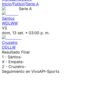
Inicio
/
Futbol
/
Serie A
Serie A
Santos
W
D
L
W
W
VS
dom, 13 set.
•
03:00 p. m.
Cruzeiro
D
D
L
L
W
Resultado Final
1 -
Santos
-
X - Empate
-
2 -
Cruzeiro
-
Seguimiento en Vivo
API-Sports