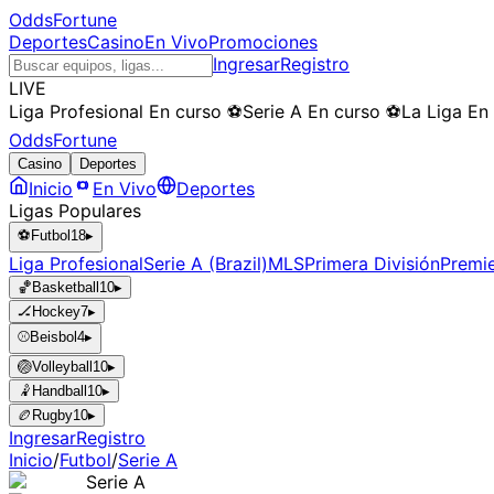
OddsFortune
Deportes
Casino
En Vivo
Promociones
Ingresar
Registro
LIVE
Liga Profesional
En curso
⚽
Serie A
En curso
⚽
La Liga
En
OddsFortune
Casino
Deportes
Inicio
En Vivo
Deportes
Ligas Populares
⚽
Futbol
18
▸
Liga Profesional
Serie A (Brazil)
MLS
Primera División
Premi
🏀
Basketball
10
▸
🏒
Hockey
7
▸
⚾
Beisbol
4
▸
🏐
Volleyball
10
▸
🤾
Handball
10
▸
🏉
Rugby
10
▸
Ingresar
Registro
Inicio
/
Futbol
/
Serie A
Serie A