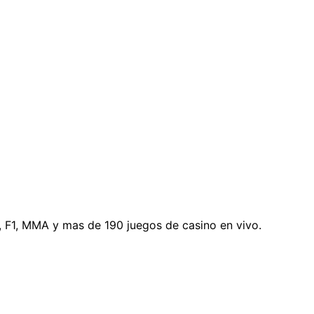
, F1, MMA y mas de 190 juegos de casino en vivo.