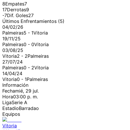
8
Empates
7
17
Derrotas
9
-7
Dif. Goles
27
Últimos Enfrentamientos (
5
)
04/02/26
Palmeiras
5
-
1
Vitoria
19/11/25
Palmeiras
0
-
0
Vitoria
03/08/25
Vitoria
2
-
2
Palmeiras
27/07/24
Palmeiras
0
-
2
Vitoria
14/04/24
Vitoria
0
-
1
Palmeiras
Información
Fecha
mié, 29 jul.
Hora
03:00 p. m.
Liga
Serie A
Estadio
Barradao
Equipos
Vitoria