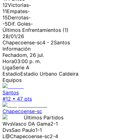
12
Victorias
-
11
Empates
-
15
Derrotas
-
-5
Dif. Goles
-
Últimos Enfrentamientos (
1
)
28/01/26
Chapecoense-sc
4
-
2
Santos
Información
Fecha
dom, 26 jul.
Hora
03:00 p. m.
Liga
Serie A
Estadio
Estadio Urbano Caldeira
Equipos
Santos
#
12
•
47
pts
Chapecoense-sc
Últimos Partidos
W
vs
Vasco DA Gama
2-1
D
vs
Sao Paulo
1-1
L
@
Chapecoense-sc
2-4