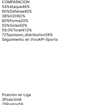
COMPARACION
54%
Ataque
46%
60%
Defensa
40%
38%
H2H
62%
80%
Forma
20%
50%
Goles
50%
59.0%
Total
41.0%
72%
poisson_distribution
28%
Seguimiento en Vivo
API-Sports
Posición en Liga
3
Posición
6
70
Puntos
59