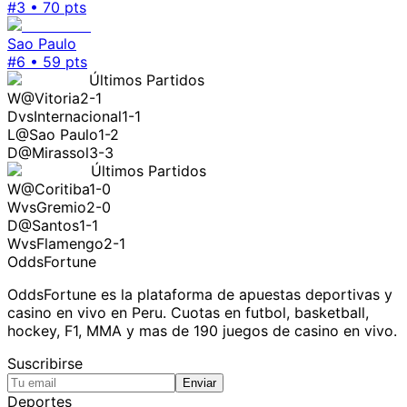
#
3
•
70
pts
Sao Paulo
#
6
•
59
pts
Últimos Partidos
W
@
Vitoria
2-1
D
vs
Internacional
1-1
L
@
Sao Paulo
1-2
D
@
Mirassol
3-3
Últimos Partidos
W
@
Coritiba
1-0
W
vs
Gremio
2-0
D
@
Santos
1-1
W
vs
Flamengo
2-1
OddsFortune
OddsFortune es la plataforma de apuestas deportivas y
casino en vivo en Peru. Cuotas en futbol, basketball,
hockey, F1, MMA y mas de 190 juegos de casino en vivo.
Suscribirse
Enviar
Deportes