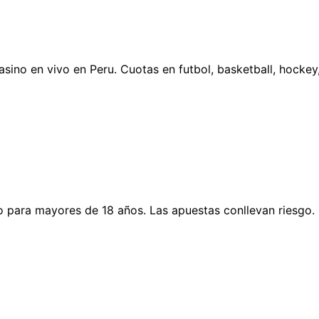
sino en vivo en Peru. Cuotas en futbol, basketball, hockey
o para mayores de 18 años. Las apuestas conllevan riesgo. 