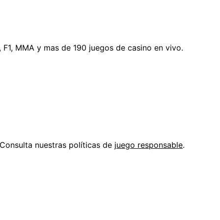
, F1, MMA y mas de 190 juegos de casino en vivo.
Consulta nuestras políticas de
juego responsable
.