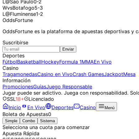
L
@
Sao Paulo
0-2
W
vs
Botafogo
5-3
L
@
Fluminense
1-2
OddsFortune
OddsFortune es la plataforma de apuestas deportivas y ca
Suscribirse
Enviar
Deportes
Fútbol
Basketball
Hockey
Formula 1
MMA
En Vivo
Casino
Tragamonedas
Casino en Vivo
Crash Games
Jackpot
Mesa
Información
Promociones
Guías
Juego Responsable
Jugar puede ser adictivo. Juega con responsabilidad. Sol
SSL
18+
Licenciado
Inicio
En Vivo
Deportes
Casino
Menú
Boleta de Apuestas
0
Simple
Combo
Sistema
Selecciona una cuota para comenzar
Apuesta Rápida