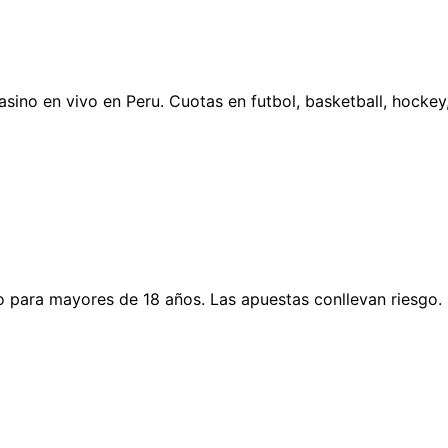
sino en vivo en Peru. Cuotas en futbol, basketball, hockey
o para mayores de 18 años. Las apuestas conllevan riesgo. 