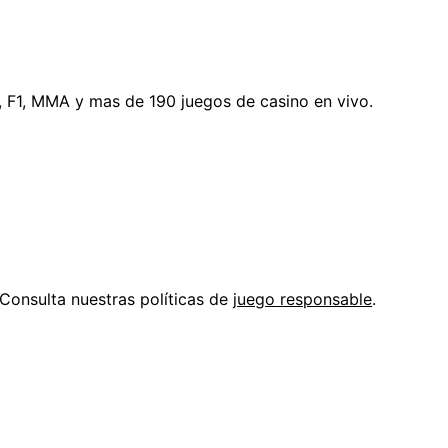
, F1, MMA y mas de 190 juegos de casino en vivo.
Consulta nuestras políticas de
juego responsable
.