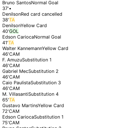
Bruno Santos
Normal Goal
37
'
•
Denilson
Red card cancelled
38
'
TA
Denilson
Yellow Card
40
'
GOL
Edson Carioca
Normal Goal
41
'
TA
Walter Kannemann
Yellow Card
46
'
CAM
F. Amuzu
Substitution 1
46
'
CAM
Gabriel Mec
Substitution 2
46
'
CAM
Caio Paulista
Substitution 3
46
'
CAM
M. Villasanti
Substitution 4
65
'
TA
Gustavo Martins
Yellow Card
72
'
CAM
Edson Carioca
Substitution 1
75
'
CAM