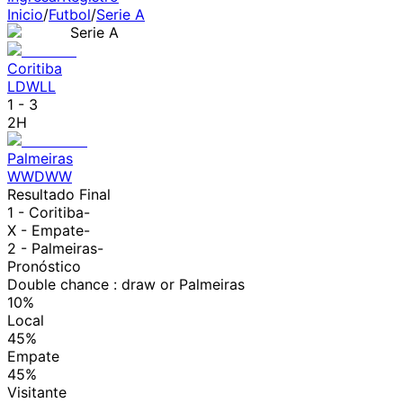
Inicio
/
Futbol
/
Serie A
Serie A
Coritiba
L
D
W
L
L
1
-
3
2H
Palmeiras
W
W
D
W
W
Resultado Final
1 -
Coritiba
-
X - Empate
-
2 -
Palmeiras
-
Pronóstico
Double chance : draw or Palmeiras
10%
Local
45%
Empate
45%
Visitante