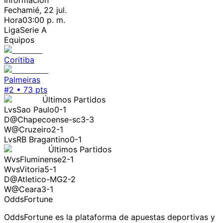
Información
Fecha
mié, 22 jul.
Hora
03:00 p. m.
Liga
Serie A
Equipos
Coritiba
Palmeiras
#
2
•
73
pts
Últimos Partidos
L
vs
Sao Paulo
0-1
D
@
Chapecoense-sc
3-3
W
@
Cruzeiro
2-1
L
vs
RB Bragantino
0-1
Últimos Partidos
W
vs
Fluminense
2-1
W
vs
Vitoria
5-1
D
@
Atletico-MG
2-2
W
@
Ceara
3-1
OddsFortune
OddsFortune es la plataforma de apuestas deportivas y