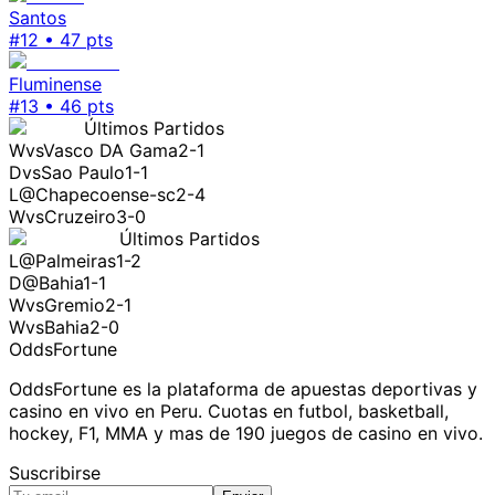
Santos
#
12
•
47
pts
Fluminense
#
13
•
46
pts
Últimos Partidos
W
vs
Vasco DA Gama
2-1
D
vs
Sao Paulo
1-1
L
@
Chapecoense-sc
2-4
W
vs
Cruzeiro
3-0
Últimos Partidos
L
@
Palmeiras
1-2
D
@
Bahia
1-1
W
vs
Gremio
2-1
W
vs
Bahia
2-0
OddsFortune
OddsFortune es la plataforma de apuestas deportivas y
casino en vivo en Peru. Cuotas en futbol, basketball,
hockey, F1, MMA y mas de 190 juegos de casino en vivo.
Suscribirse