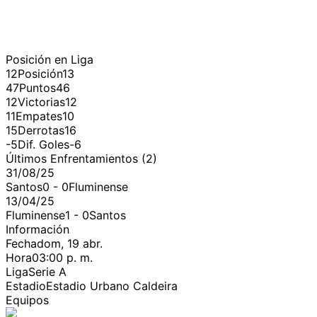
Posición en Liga
12
Posición
13
47
Puntos
46
12
Victorias
12
11
Empates
10
15
Derrotas
16
-5
Dif. Goles
-6
Últimos Enfrentamientos (
2
)
31/08/25
Santos
0
-
0
Fluminense
13/04/25
Fluminense
1
-
0
Santos
Información
Fecha
dom, 19 abr.
Hora
03:00 p. m.
Liga
Serie A
Estadio
Estadio Urbano Caldeira
Equipos