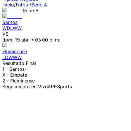
Inicio
/
Futbol
/
Serie A
Serie A
Santos
W
D
L
W
W
VS
dom, 19 abr.
•
03:00 p. m.
Fluminense
L
D
W
W
W
Resultado Final
1 -
Santos
-
X - Empate
-
2 -
Fluminense
-
Seguimiento en Vivo
API-Sports