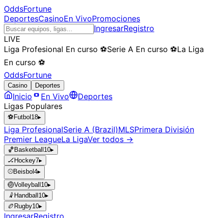
OddsFortune
Deportes
Casino
En Vivo
Promociones
Ingresar
Registro
LIVE
Liga Profesional
En curso
⚽
Serie A
En curso
⚽
La Liga
En curso
⚽
OddsFortune
Casino
Deportes
Inicio
En Vivo
Deportes
Ligas Populares
⚽
Futbol
18
▸
Liga Profesional
Serie A (Brazil)
MLS
Primera División
Premier League
La Liga
Ver todos →
🏀
Basketball
10
▸
🏒
Hockey
7
▸
⚾
Beisbol
4
▸
🏐
Volleyball
10
▸
🤾
Handball
10
▸
🏉
Rugby
10
▸
Ingresar
Registro