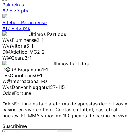
Palmeiras
#
2
•
73
pts
Atletico Paranaense
#
17
•
42
pts
Últimos Partidos
W
vs
Fluminense
2-1
W
vs
Vitoria
5-1
D
@
Atletico-MG
2-2
W
@
Ceara
3-1
Últimos Partidos
D
@
RB Bragantino
1-1
L
vs
Corinthians
0-1
W
@
Internacional
1-0
W
vs
Denver Nuggets
127-115
OddsFortune
OddsFortune es la plataforma de apuestas deportivas y
casino en vivo en Peru. Cuotas en futbol, basketball,
hockey, F1, MMA y mas de 190 juegos de casino en vivo.
Suscribirse