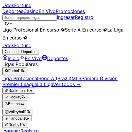
OddsFortune
Deportes
Casino
En Vivo
Promociones
Ingresar
Registro
LIVE
Liga Profesional
En curso
⚽
Serie A
En curso
⚽
La Liga
En curso
⚽
OddsFortune
Casino
Deportes
Inicio
En Vivo
Deportes
Ligas Populares
⚽
Futbol
18
▸
Liga Profesional
Serie A (Brazil)
MLS
Primera División
Premier League
La Liga
Ver todos →
🏀
Basketball
10
▸
🏒
Hockey
7
▸
⚾
Beisbol
4
▸
🏐
Volleyball
10
▸
🤾
Handball
10
▸
🏉
Rugby
10
▸
Ingresar
Registro