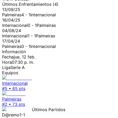
Últimos Enfrentamientos (
4
)
13/09/25
Palmeiras
4
-
1
Internacional
16/04/25
Internacional
0
-
1
Palmeiras
04/08/24
Internacional
1
-
1
Palmeiras
17/04/24
Palmeiras
0
-
1
Internacional
Información
Fecha
jue, 12 feb.
Hora
07:30 p. m.
Liga
Serie A
Equipos
Internacional
#
5
•
65
pts
Palmeiras
#
2
•
73
pts
Últimos Partidos
D
@
remo
1-1