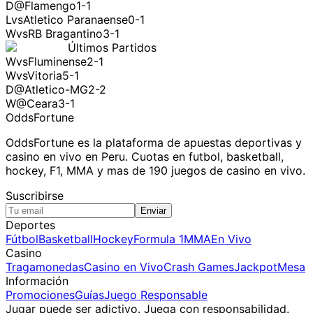
D
@
Flamengo
1-1
L
vs
Atletico Paranaense
0-1
W
vs
RB Bragantino
3-1
Últimos Partidos
W
vs
Fluminense
2-1
W
vs
Vitoria
5-1
D
@
Atletico-MG
2-2
W
@
Ceara
3-1
OddsFortune
OddsFortune es la plataforma de apuestas deportivas y
casino en vivo en Peru. Cuotas en futbol, basketball,
hockey, F1, MMA y mas de 190 juegos de casino en vivo.
Suscribirse
Enviar
Deportes
Fútbol
Basketball
Hockey
Formula 1
MMA
En Vivo
Casino
Tragamonedas
Casino en Vivo
Crash Games
Jackpot
Mesa
Información
Promociones
Guías
Juego Responsable
Jugar puede ser adictivo. Juega con responsabilidad.