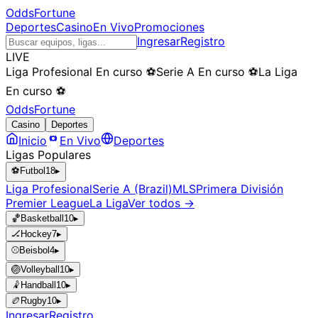
OddsFortune
Deportes
Casino
En Vivo
Promociones
Ingresar
Registro
LIVE
Liga Profesional
En curso
⚽
Serie A
En curso
⚽
La Liga
En curso
⚽
OddsFortune
Casino
Deportes
Inicio
En Vivo
Deportes
Ligas Populares
⚽
Futbol
18
▸
Liga Profesional
Serie A (Brazil)
MLS
Primera División
Premier League
La Liga
Ver todos →
🏀
Basketball
10
▸
🏒
Hockey
7
▸
⚾
Beisbol
4
▸
🏐
Volleyball
10
▸
🤾
Handball
10
▸
🏉
Rugby
10
▸
Ingresar
Registro