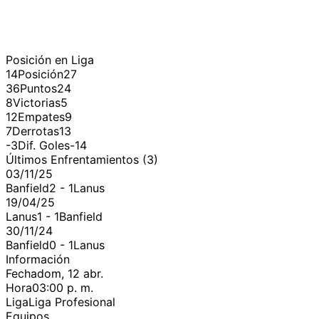
Posición en Liga
14
Posición
27
36
Puntos
24
8
Victorias
5
12
Empates
9
7
Derrotas
13
-3
Dif. Goles
-14
Últimos Enfrentamientos (
3
)
03/11/25
Banfield
2
-
1
Lanus
19/04/25
Lanus
1
-
1
Banfield
30/11/24
Banfield
0
-
1
Lanus
Información
Fecha
dom, 12 abr.
Hora
03:00 p. m.
Liga
Liga Profesional
Equipos