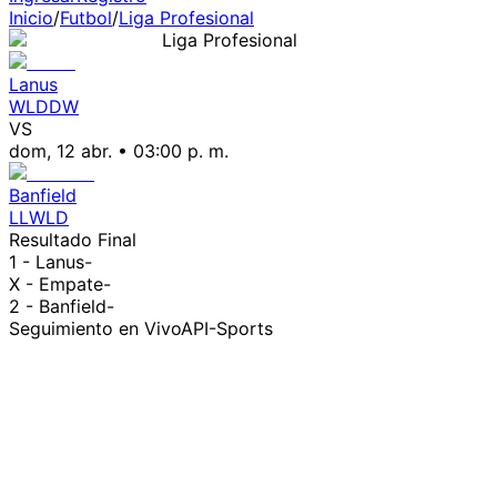
Inicio
/
Futbol
/
Liga Profesional
Liga Profesional
Lanus
W
L
D
D
W
VS
dom, 12 abr.
•
03:00 p. m.
Banfield
L
L
W
L
D
Resultado Final
1 -
Lanus
-
X - Empate
-
2 -
Banfield
-
Seguimiento en Vivo
API-Sports