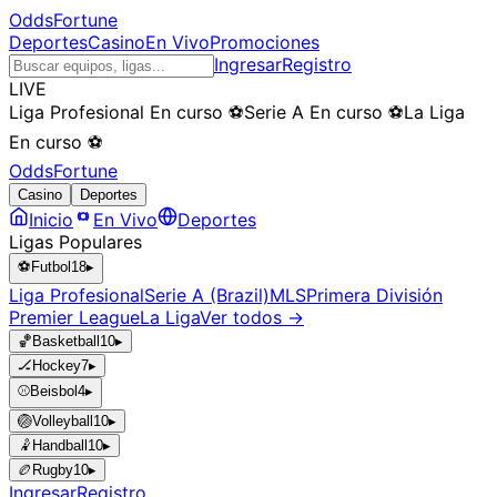
OddsFortune
Deportes
Casino
En Vivo
Promociones
Ingresar
Registro
LIVE
Liga Profesional
En curso
⚽
Serie A
En curso
⚽
La Liga
En curso
⚽
OddsFortune
Casino
Deportes
Inicio
En Vivo
Deportes
Ligas Populares
⚽
Futbol
18
▸
Liga Profesional
Serie A (Brazil)
MLS
Primera División
Premier League
La Liga
Ver todos →
🏀
Basketball
10
▸
🏒
Hockey
7
▸
⚾
Beisbol
4
▸
🏐
Volleyball
10
▸
🤾
Handball
10
▸
🏉
Rugby
10
▸
Ingresar
Registro