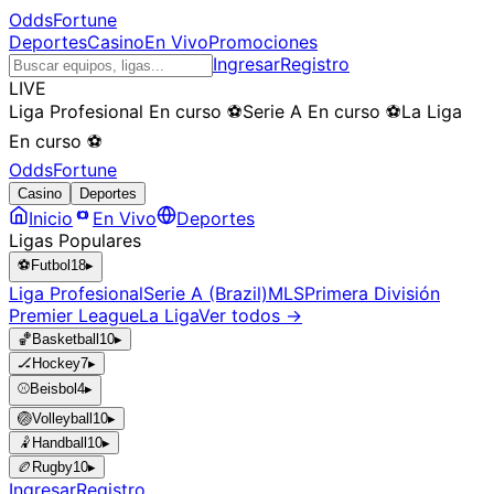
OddsFortune
Deportes
Casino
En Vivo
Promociones
Ingresar
Registro
LIVE
Liga Profesional
En curso
⚽
Serie A
En curso
⚽
La Liga
En curso
⚽
OddsFortune
Casino
Deportes
Inicio
En Vivo
Deportes
Ligas Populares
⚽
Futbol
18
▸
Liga Profesional
Serie A (Brazil)
MLS
Primera División
Premier League
La Liga
Ver todos →
🏀
Basketball
10
▸
🏒
Hockey
7
▸
⚾
Beisbol
4
▸
🏐
Volleyball
10
▸
🤾
Handball
10
▸
🏉
Rugby
10
▸
Ingresar
Registro