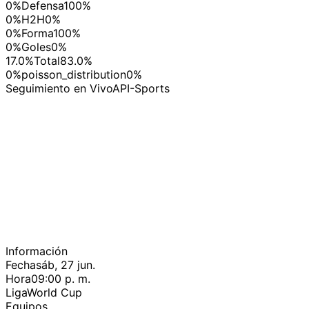
0%
Defensa
100%
0%
H2H
0%
0%
Forma
100%
0%
Goles
0%
17.0%
Total
83.0%
0%
poisson_distribution
0%
Seguimiento en Vivo
API-Sports
Información
Fecha
sáb, 27 jun.
Hora
09:00 p. m.
Liga
World Cup
Equipos