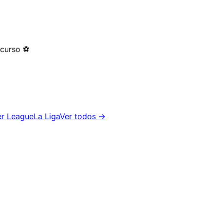
 curso
⚽
er League
La Liga
Ver todos →