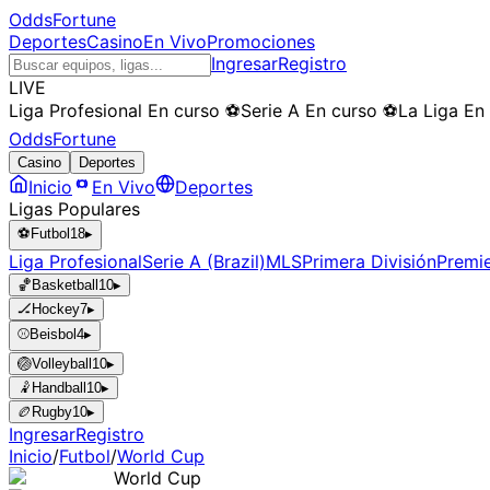
OddsFortune
Deportes
Casino
En Vivo
Promociones
Ingresar
Registro
LIVE
Liga Profesional
En curso
⚽
Serie A
En curso
⚽
La Liga
En
OddsFortune
Casino
Deportes
Inicio
En Vivo
Deportes
Ligas Populares
⚽
Futbol
18
▸
Liga Profesional
Serie A (Brazil)
MLS
Primera División
Premi
🏀
Basketball
10
▸
🏒
Hockey
7
▸
⚾
Beisbol
4
▸
🏐
Volleyball
10
▸
🤾
Handball
10
▸
🏉
Rugby
10
▸
Ingresar
Registro
Inicio
/
Futbol
/
World Cup
World Cup