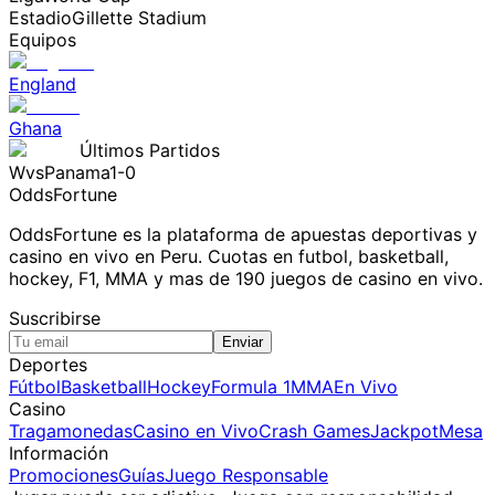
Estadio
Gillette Stadium
Equipos
England
Ghana
Últimos Partidos
W
vs
Panama
1-0
OddsFortune
OddsFortune es la plataforma de apuestas deportivas y
casino en vivo en Peru. Cuotas en futbol, basketball,
hockey, F1, MMA y mas de 190 juegos de casino en vivo.
Suscribirse
Enviar
Deportes
Fútbol
Basketball
Hockey
Formula 1
MMA
En Vivo
Casino
Tragamonedas
Casino en Vivo
Crash Games
Jackpot
Mesa
Información
Promociones
Guías
Juego Responsable