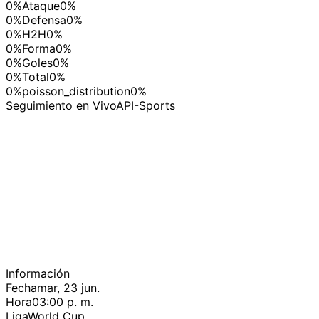
0%
Ataque
0%
0%
Defensa
0%
0%
H2H
0%
0%
Forma
0%
0%
Goles
0%
0%
Total
0%
0%
poisson_distribution
0%
Seguimiento en Vivo
API-Sports
Información
Fecha
mar, 23 jun.
Hora
03:00 p. m.
Liga
World Cup