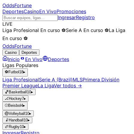
OddsFortune
Deportes
Casino
En Vivo
Promociones
Ingresar
Registro
LIVE
Liga Profesional
En curso
⚽
Serie A
En curso
⚽
La Liga
En curso
⚽
OddsFortune
Casino
Deportes
Inicio
En Vivo
Deportes
Ligas Populares
⚽
Futbol
18
▸
Liga Profesional
Serie A (Brazil)
MLS
Primera División
Premier League
La Liga
Ver todos →
🏀
Basketball
10
▸
🏒
Hockey
7
▸
⚾
Beisbol
4
▸
🏐
Volleyball
10
▸
🤾
Handball
10
▸
🏉
Rugby
10
▸
Ingresar
Registro