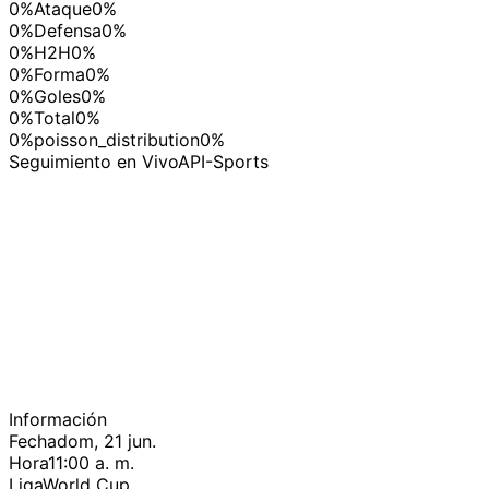
0%
Ataque
0%
0%
Defensa
0%
0%
H2H
0%
0%
Forma
0%
0%
Goles
0%
0%
Total
0%
0%
poisson_distribution
0%
Seguimiento en Vivo
API-Sports
Información
Fecha
dom, 21 jun.
Hora
11:00 a. m.
Liga
World Cup