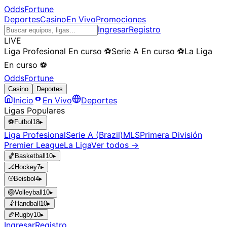
OddsFortune
Deportes
Casino
En Vivo
Promociones
Ingresar
Registro
LIVE
Liga Profesional
En curso
⚽
Serie A
En curso
⚽
La Liga
En curso
⚽
OddsFortune
Casino
Deportes
Inicio
En Vivo
Deportes
Ligas Populares
⚽
Futbol
18
▸
Liga Profesional
Serie A (Brazil)
MLS
Primera División
Premier League
La Liga
Ver todos →
🏀
Basketball
10
▸
🏒
Hockey
7
▸
⚾
Beisbol
4
▸
🏐
Volleyball
10
▸
🤾
Handball
10
▸
🏉
Rugby
10
▸
Ingresar
Registro