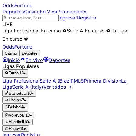
OddsFortune
Deportes
Casino
En Vivo
Promociones
Ingresar
Registro
LIVE
Liga Profesional
En curso
⚽
Serie A
En curso
⚽
La Liga
En curso
⚽
OddsFortune
Casino
Deportes
Inicio
En Vivo
Deportes
Ligas Populares
⚽
Futbol
18
▸
Liga Profesional
Serie A (Brazil)
MLS
Primera División
La
Liga
Serie A (Italy)
Ver todos →
🏀
Basketball
10
▸
🏒
Hockey
7
▸
⚾
Beisbol
4
▸
🏐
Volleyball
10
▸
🤾
Handball
10
▸
🏉
Rugby
10
▸
Ingresar
Registro