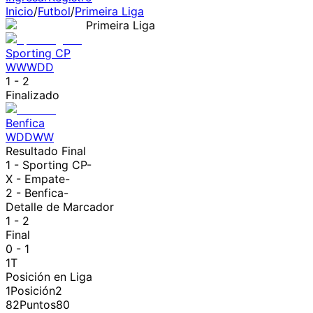
Inicio
/
Futbol
/
Primeira Liga
Primeira Liga
Sporting CP
W
W
W
D
D
1
-
2
Finalizado
Benfica
W
D
D
W
W
Resultado Final
1 -
Sporting CP
-
X - Empate
-
2 -
Benfica
-
Detalle de Marcador
1 - 2
Final
0 - 1
1T
Posición en Liga
1
Posición
2
82
Puntos
80