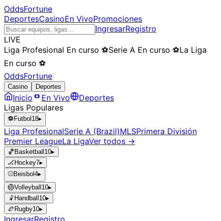
OddsFortune
Deportes
Casino
En Vivo
Promociones
Ingresar
Registro
LIVE
Liga Profesional
En curso
⚽
Serie A
En curso
⚽
La Liga
En curso
⚽
OddsFortune
Casino
Deportes
Inicio
En Vivo
Deportes
Ligas Populares
⚽
Futbol
18
▸
Liga Profesional
Serie A (Brazil)
MLS
Primera División
Premier League
La Liga
Ver todos →
🏀
Basketball
10
▸
🏒
Hockey
7
▸
⚾
Beisbol
4
▸
🏐
Volleyball
10
▸
🤾
Handball
10
▸
🏉
Rugby
10
▸
Ingresar
Registro