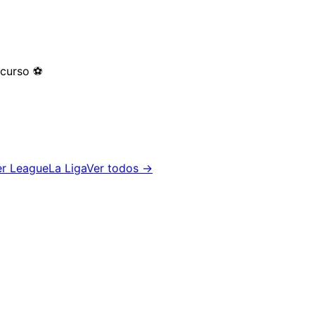
 curso
⚽
er League
La Liga
Ver todos →