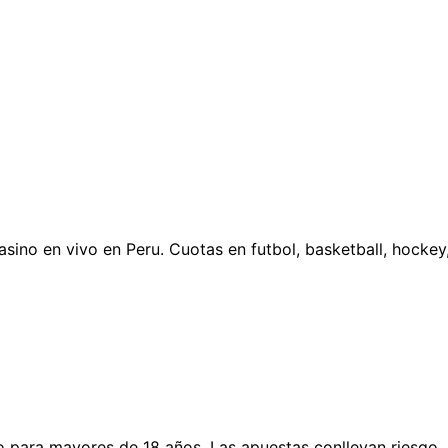
sino en vivo en Peru. Cuotas en futbol, basketball, hockey
o para mayores de 18 años. Las apuestas conllevan riesgo. 