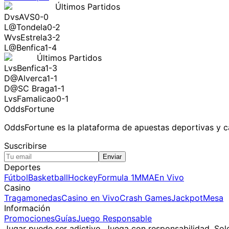
Últimos Partidos
D
vs
AVS
0-0
L
@
Tondela
0-2
W
vs
Estrela
3-2
L
@
Benfica
1-4
Últimos Partidos
L
vs
Benfica
1-3
D
@
Alverca
1-1
D
@
SC Braga
1-1
L
vs
Famalicao
0-1
OddsFortune
OddsFortune es la plataforma de apuestas deportivas y ca
Suscribirse
Enviar
Deportes
Fútbol
Basketball
Hockey
Formula 1
MMA
En Vivo
Casino
Tragamonedas
Casino en Vivo
Crash Games
Jackpot
Mesa
Información
Promociones
Guías
Juego Responsable
Jugar puede ser adictivo. Juega con responsabilidad. Sol