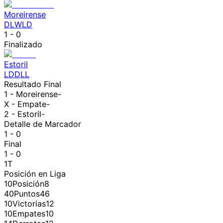
Moreirense
D
L
W
L
D
1
-
0
Finalizado
Estoril
L
D
D
L
L
Resultado Final
1 -
Moreirense
-
X - Empate
-
2 -
Estoril
-
Detalle de Marcador
1 - 0
Final
1 - 0
1T
Posición en Liga
10
Posición
8
40
Puntos
46
10
Victorias
12
10
Empates
10