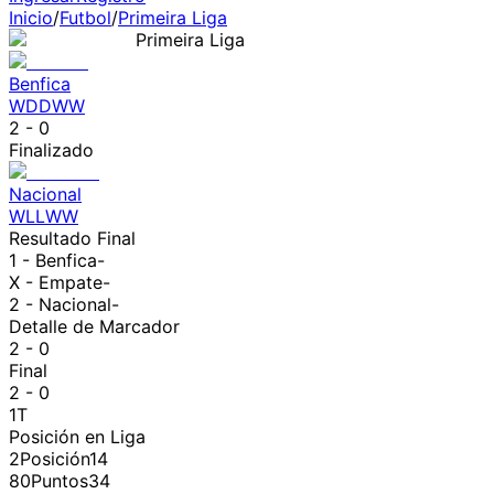
Inicio
/
Futbol
/
Primeira Liga
Primeira Liga
Benfica
W
D
D
W
W
2
-
0
Finalizado
Nacional
W
L
L
W
W
Resultado Final
1 -
Benfica
-
X - Empate
-
2 -
Nacional
-
Detalle de Marcador
2 - 0
Final
2 - 0
1T
Posición en Liga
2
Posición
14
80
Puntos
34