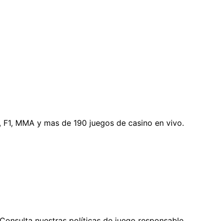
, F1, MMA y mas de 190 juegos de casino en vivo.
Consulta nuestras políticas de
juego responsable
.