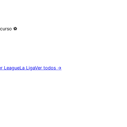
 curso
⚽
er League
La Liga
Ver todos →