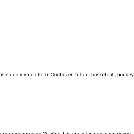
sino en vivo en Peru. Cuotas en futbol, basketball, hockey
o para mayores de 18 años. Las apuestas conllevan riesgo. 