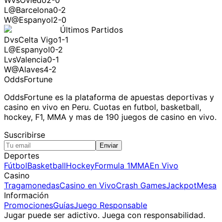
W
vs
Oviedo
2-0
L
@
Barcelona
0-2
W
@
Espanyol
2-0
Últimos Partidos
D
vs
Celta Vigo
1-1
L
@
Espanyol
0-2
L
vs
Valencia
0-1
W
@
Alaves
4-2
OddsFortune
OddsFortune es la plataforma de apuestas deportivas y
casino en vivo en Peru. Cuotas en futbol, basketball,
hockey, F1, MMA y mas de 190 juegos de casino en vivo.
Suscribirse
Enviar
Deportes
Fútbol
Basketball
Hockey
Formula 1
MMA
En Vivo
Casino
Tragamonedas
Casino en Vivo
Crash Games
Jackpot
Mesa
Información
Promociones
Guías
Juego Responsable
Jugar puede ser adictivo. Juega con responsabilidad.