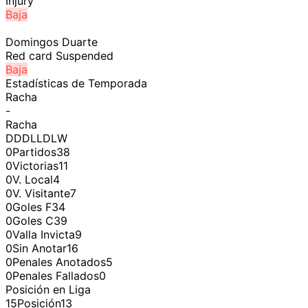
Injury
Baja
Domingos Duarte
Red card Suspended
Baja
Estadísticas de Temporada
Racha
-
Racha
DDDLLDLW
0
Partidos
38
0
Victorias
11
0
V. Local
4
0
V. Visitante
7
0
Goles F
34
0
Goles C
39
0
Valla Invicta
9
0
Sin Anotar
16
0
Penales Anotados
5
0
Penales Fallados
0
Posición en Liga
15
Posición
13