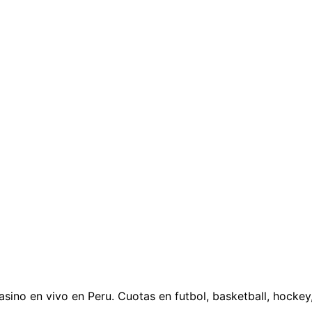
sino en vivo en Peru. Cuotas en futbol, basketball, hockey