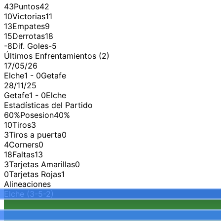
43
Puntos
42
10
Victorias
11
13
Empates
9
15
Derrotas
18
-8
Dif. Goles
-5
Últimos Enfrentamientos (
2
)
17/05/26
Elche
1
-
0
Getafe
28/11/25
Getafe
1
-
0
Elche
Estadísticas del Partido
60%
Posesion
40%
10
Tiros
3
3
Tiros a puerta
0
4
Corners
0
18
Faltas
13
3
Tarjetas Amarillas
0
0
Tarjetas Rojas
1
Alineaciones
Elche
(3-5-2)