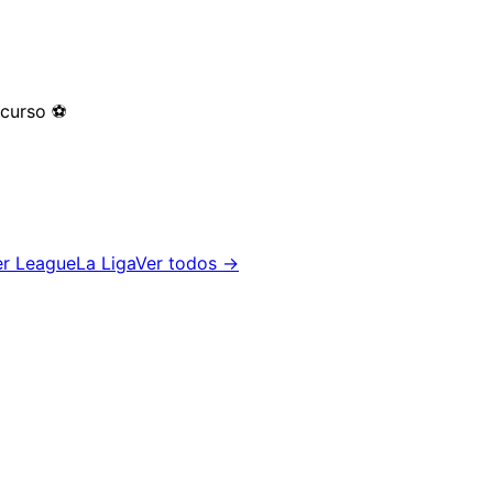
 curso
⚽
er League
La Liga
Ver todos →