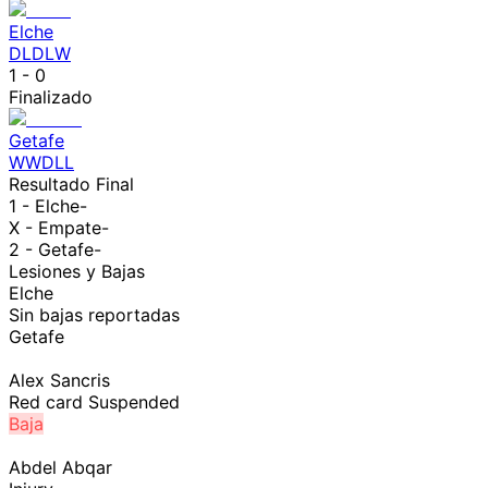
Elche
D
L
D
L
W
1
-
0
Finalizado
Getafe
W
W
D
L
L
Resultado Final
1 -
Elche
-
X - Empate
-
2 -
Getafe
-
Lesiones y Bajas
Elche
Sin bajas reportadas
Getafe
Alex Sancris
Red card Suspended
Baja
Abdel Abqar