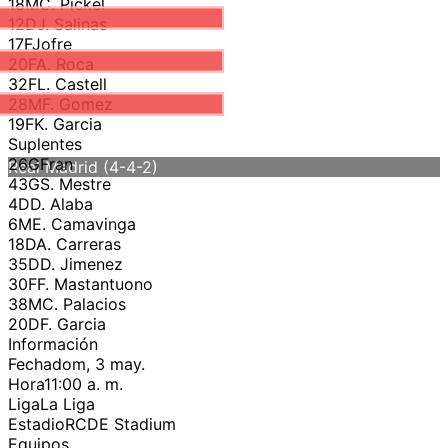
18
M
C. Pickel
12
D
J. Salinas
17
F
Jofre
20
F
A. Roca
32
F
L. Castell
28
M
F. Gomez
19
F
K. Garcia
Suplentes
26
G
Fran
Real Madrid
(4-4-2)
43
G
S. Mestre
4
D
D. Alaba
6
M
E. Camavinga
18
D
A. Carreras
35
D
D. Jimenez
30
F
F. Mastantuono
38
M
C. Palacios
20
D
F. Garcia
Información
Fecha
dom, 3 may.
Hora
11:00 a. m.
Liga
La Liga
Estadio
RCDE Stadium
Equipos