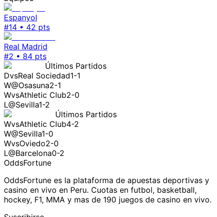
Espanyol
#
14
•
42
pts
Real Madrid
#
2
•
84
pts
Últimos Partidos
D
vs
Real Sociedad
1-1
W
@
Osasuna
2-1
W
vs
Athletic Club
2-0
L
@
Sevilla
1-2
Últimos Partidos
W
vs
Athletic Club
4-2
W
@
Sevilla
1-0
W
vs
Oviedo
2-0
L
@
Barcelona
0-2
OddsFortune
OddsFortune es la plataforma de apuestas deportivas y
casino en vivo en Peru. Cuotas en futbol, basketball,
hockey, F1, MMA y mas de 190 juegos de casino en vivo.