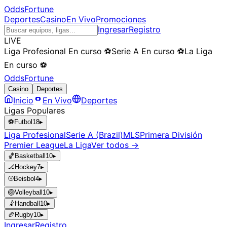
OddsFortune
Deportes
Casino
En Vivo
Promociones
Ingresar
Registro
LIVE
Liga Profesional
En curso
⚽
Serie A
En curso
⚽
La Liga
En curso
⚽
OddsFortune
Casino
Deportes
Inicio
En Vivo
Deportes
Ligas Populares
⚽
Futbol
18
▸
Liga Profesional
Serie A (Brazil)
MLS
Primera División
Premier League
La Liga
Ver todos →
🏀
Basketball
10
▸
🏒
Hockey
7
▸
⚾
Beisbol
4
▸
🏐
Volleyball
10
▸
🤾
Handball
10
▸
🏉
Rugby
10
▸
Ingresar
Registro