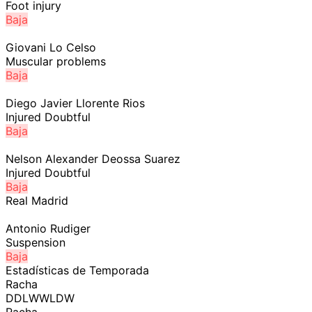
Foot injury
Baja
Giovani Lo Celso
Muscular problems
Baja
Diego Javier Llorente Rios
Injured Doubtful
Baja
Nelson Alexander Deossa Suarez
Injured Doubtful
Baja
Real Madrid
Antonio Rudiger
Suspension
Baja
Estadísticas de Temporada
Racha
DDLWWLDW