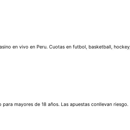
sino en vivo en Peru. Cuotas en futbol, basketball, hockey
o para mayores de 18 años. Las apuestas conllevan riesgo. 