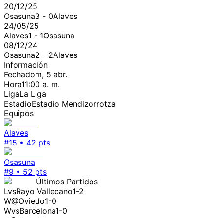
20/12/25
Osasuna
3
-
0
Alaves
24/05/25
Alaves
1
-
1
Osasuna
08/12/24
Osasuna
2
-
2
Alaves
Información
Fecha
dom, 5 abr.
Hora
11:00 a. m.
Liga
La Liga
Estadio
Estadio Mendizorrotza
Equipos
Alaves
#
15
•
42
pts
Osasuna
#
9
•
52
pts
Últimos Partidos
L
vs
Rayo Vallecano
1-2
W
@
Oviedo
1-0
W
vs
Barcelona
1-0