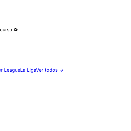
 curso
⚽
er League
La Liga
Ver todos →