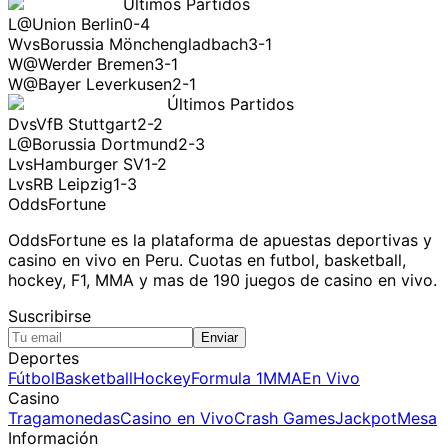
Últimos Partidos
L
@
Union Berlin
0-4
W
vs
Borussia Mönchengladbach
3-1
W
@
Werder Bremen
3-1
W
@
Bayer Leverkusen
2-1
Últimos Partidos
D
vs
VfB Stuttgart
2-2
L
@
Borussia Dortmund
2-3
L
vs
Hamburger SV
1-2
L
vs
RB Leipzig
1-3
OddsFortune
OddsFortune es la plataforma de apuestas deportivas y
casino en vivo en Peru. Cuotas en futbol, basketball,
hockey, F1, MMA y mas de 190 juegos de casino en vivo.
Suscribirse
Enviar
Deportes
Fútbol
Basketball
Hockey
Formula 1
MMA
En Vivo
Casino
Tragamonedas
Casino en Vivo
Crash Games
Jackpot
Mesa
Información