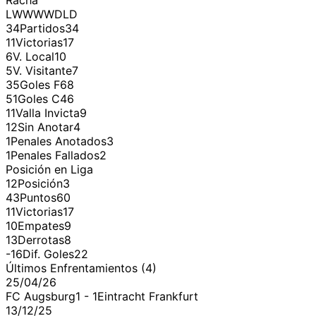
Racha
LWWWWDLD
34
Partidos
34
11
Victorias
17
6
V. Local
10
5
V. Visitante
7
35
Goles F
68
51
Goles C
46
11
Valla Invicta
9
12
Sin Anotar
4
1
Penales Anotados
3
1
Penales Fallados
2
Posición en Liga
12
Posición
3
43
Puntos
60
11
Victorias
17
10
Empates
9
13
Derrotas
8
-16
Dif. Goles
22
Últimos Enfrentamientos (
4
)
25/04/26
FC Augsburg
1
-
1
Eintracht Frankfurt
13/12/25