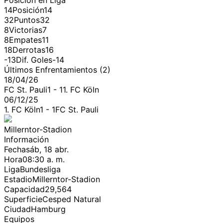
Posición en Liga
14
Posición
14
32
Puntos
32
8
Victorias
7
8
Empates
11
18
Derrotas
16
-13
Dif. Goles
-14
Últimos Enfrentamientos (
2
)
18/04/26
FC St. Pauli
1
-
1
1. FC Köln
06/12/25
1. FC Köln
1
-
1
FC St. Pauli
Millerntor-Stadion
Información
Fecha
sáb, 18 abr.
Hora
08:30 a. m.
Liga
Bundesliga
Estadio
Millerntor-Stadion
Capacidad
29,564
Superficie
Cesped Natural
Ciudad
Hamburg
Equipos