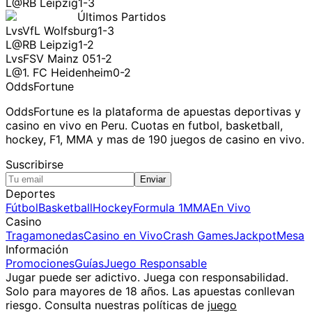
L
@
RB Leipzig
1-3
Últimos Partidos
L
vs
VfL Wolfsburg
1-3
L
@
RB Leipzig
1-2
L
vs
FSV Mainz 05
1-2
L
@
1. FC Heidenheim
0-2
OddsFortune
OddsFortune es la plataforma de apuestas deportivas y
casino en vivo en Peru. Cuotas en futbol, basketball,
hockey, F1, MMA y mas de 190 juegos de casino en vivo.
Suscribirse
Enviar
Deportes
Fútbol
Basketball
Hockey
Formula 1
MMA
En Vivo
Casino
Tragamonedas
Casino en Vivo
Crash Games
Jackpot
Mesa
Información
Promociones
Guías
Juego Responsable
Jugar puede ser adictivo. Juega con responsabilidad.
Solo para mayores de 18 años. Las apuestas conllevan
riesgo. Consulta nuestras políticas de
juego