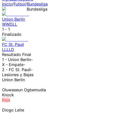
Inicio
/
Futbol
/
Bundesliga
Bundesliga
Union Berlin
W
W
D
L
L
1
-
1
Finalizado
FC St. Pauli
L
L
L
L
D
Resultado Final
1 -
Union Berlin
-
X - Empate
-
2 -
FC St. Pauli
-
Lesiones y Bajas
Union Berlin
Oluwaseun Ogbemudia
Knock
Baja
Diogo Leite