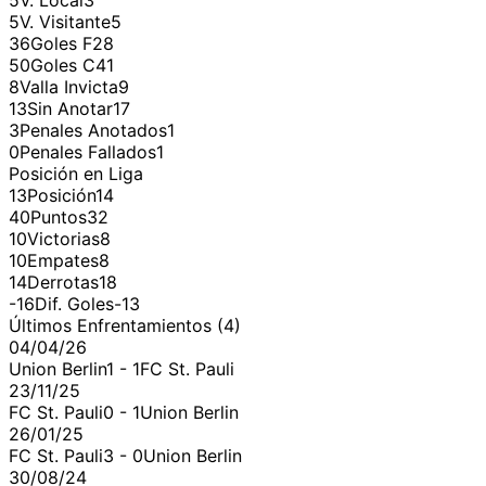
5
V. Local
3
5
V. Visitante
5
36
Goles F
28
50
Goles C
41
8
Valla Invicta
9
13
Sin Anotar
17
3
Penales Anotados
1
0
Penales Fallados
1
Posición en Liga
13
Posición
14
40
Puntos
32
10
Victorias
8
10
Empates
8
14
Derrotas
18
-16
Dif. Goles
-13
Últimos Enfrentamientos (
4
)
04/04/26
Union Berlin
1
-
1
FC St. Pauli
23/11/25
FC St. Pauli
0
-
1
Union Berlin
26/01/25
FC St. Pauli
3
-
0
Union Berlin
30/08/24