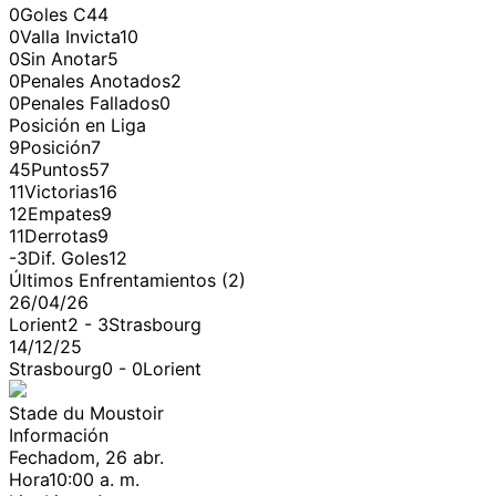
0
Goles C
44
0
Valla Invicta
10
0
Sin Anotar
5
0
Penales Anotados
2
0
Penales Fallados
0
Posición en Liga
9
Posición
7
45
Puntos
57
11
Victorias
16
12
Empates
9
11
Derrotas
9
-3
Dif. Goles
12
Últimos Enfrentamientos (
2
)
26/04/26
Lorient
2
-
3
Strasbourg
14/12/25
Strasbourg
0
-
0
Lorient
Stade du Moustoir
Información
Fecha
dom, 26 abr.
Hora
10:00 a. m.