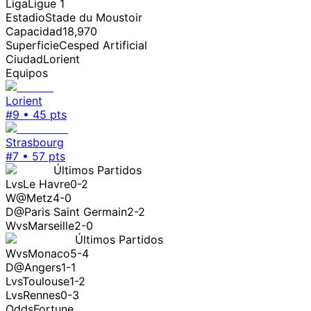
Liga
Ligue 1
Estadio
Stade du Moustoir
Capacidad
18,970
Superficie
Cesped Artificial
Ciudad
Lorient
Equipos
Lorient
#
9
•
45
pts
Strasbourg
#
7
•
57
pts
Últimos Partidos
L
vs
Le Havre
0-2
W
@
Metz
4-0
D
@
Paris Saint Germain
2-2
W
vs
Marseille
2-0
Últimos Partidos
W
vs
Monaco
5-4
D
@
Angers
1-1
L
vs
Toulouse
1-2
L
vs
Rennes
0-3
OddsFortune