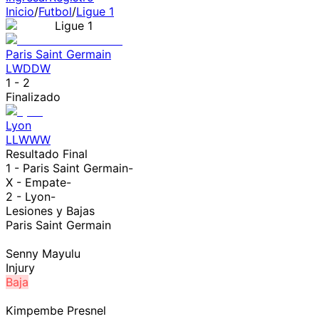
Inicio
/
Futbol
/
Ligue 1
Ligue 1
Paris Saint Germain
L
W
D
D
W
1
-
2
Finalizado
Lyon
L
L
W
W
W
Resultado Final
1 -
Paris Saint Germain
-
X - Empate
-
2 -
Lyon
-
Lesiones y Bajas
Paris Saint Germain
Senny Mayulu
Injury
Baja
Kimpembe Presnel