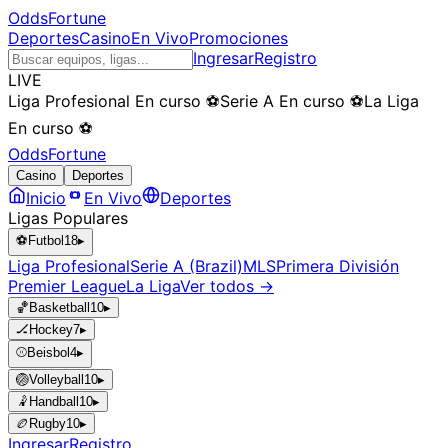
OddsFortune
Deportes
Casino
En Vivo
Promociones
Ingresar
Registro
LIVE
Liga Profesional
En curso
⚽
Serie A
En curso
⚽
La Liga
En curso
⚽
OddsFortune
Casino
Deportes
Inicio
En Vivo
Deportes
Ligas Populares
⚽
Futbol
18
▸
Liga Profesional
Serie A (Brazil)
MLS
Primera División
Premier League
La Liga
Ver todos →
🏀
Basketball
10
▸
🏒
Hockey
7
▸
⚾
Beisbol
4
▸
🏐
Volleyball
10
▸
🤾
Handball
10
▸
🏉
Rugby
10
▸
Ingresar
Registro