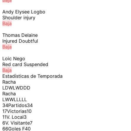
Baja
Andy Elysee Logbo
Shoulder injury
Baja
Thomas Delaine
Injured Doubtful
Baja
Loic Nego
Red card Suspended
Baja
Estadísticas de Temporada
Racha
LDWLWDDD
Racha
LWWLLLLL
34
Partidos
34
17
Victorias
10
11
V. Local
3
6
V. Visitante
7
66
Goles F
40