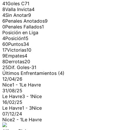
41
Goles C
71
8
Valla Invicta
4
4
Sin Anotar
9
6
Penales Anotados
9
0
Penales Fallados
1
Posición en Liga
4
Posición
15
60
Puntos
34
17
Victorias
10
9
Empates
4
8
Derrotas
20
25
Dif. Goles
-31
Últimos Enfrentamientos (
4
)
12/04/26
Nice
1
-
1
Le Havre
31/08/25
Le Havre
3
-
1
Nice
16/02/25
Le Havre
1
-
3
Nice
07/12/24
Nice
2
-
1
Le Havre