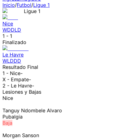
Inicio
/
Futbol
/
Ligue 1
Ligue 1
Nice
W
D
D
L
D
1
-
1
Finalizado
Le Havre
W
L
D
D
D
Resultado Final
1 -
Nice
-
X - Empate
-
2 -
Le Havre
-
Lesiones y Bajas
Nice
Tanguy Ndombele Alvaro
Pubalgia
Baja
Morgan Sanson