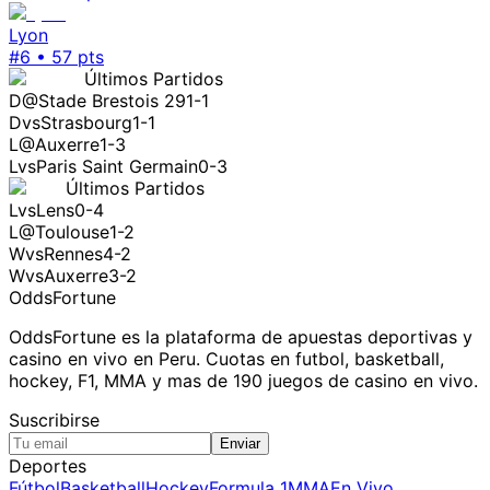
Lyon
#
6
•
57
pts
Últimos Partidos
D
@
Stade Brestois 29
1-1
D
vs
Strasbourg
1-1
L
@
Auxerre
1-3
L
vs
Paris Saint Germain
0-3
Últimos Partidos
L
vs
Lens
0-4
L
@
Toulouse
1-2
W
vs
Rennes
4-2
W
vs
Auxerre
3-2
OddsFortune
OddsFortune es la plataforma de apuestas deportivas y
casino en vivo en Peru. Cuotas en futbol, basketball,
hockey, F1, MMA y mas de 190 juegos de casino en vivo.
Suscribirse
Enviar
Deportes
Fútbol
Basketball
Hockey
Formula 1
MMA
En Vivo