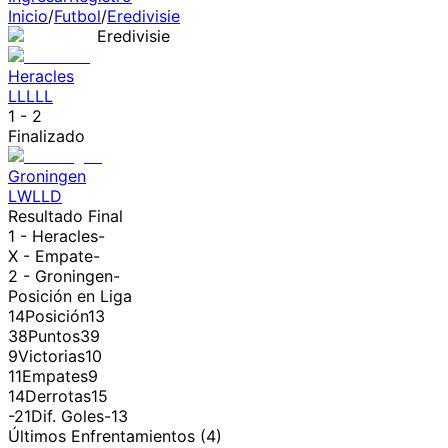
Inicio
/
Futbol
/
Eredivisie
Eredivisie
Heracles
L
L
L
L
L
1
-
2
Finalizado
Groningen
L
W
L
L
D
Resultado Final
1 -
Heracles
-
X - Empate
-
2 -
Groningen
-
Posición en Liga
14
Posición
13
38
Puntos
39
9
Victorias
10
11
Empates
9
14
Derrotas
15
-21
Dif. Goles
-13
Últimos Enfrentamientos (
4
)