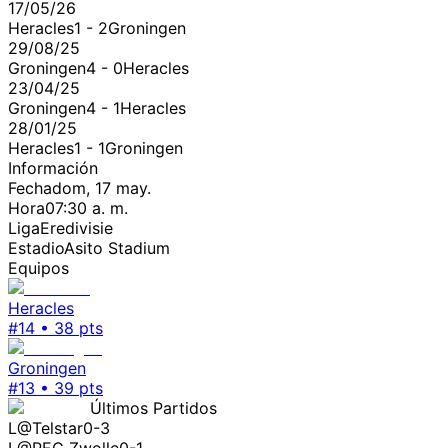
17/05/26
Heracles
1
-
2
Groningen
29/08/25
Groningen
4
-
0
Heracles
23/04/25
Groningen
4
-
1
Heracles
28/01/25
Heracles
1
-
1
Groningen
Información
Fecha
dom, 17 may.
Hora
07:30 a. m.
Liga
Eredivisie
Estadio
Asito Stadium
Equipos
Heracles
#
14
•
38
pts
Groningen
#
13
•
39
pts
Últimos Partidos
L
@
Telstar
0-3