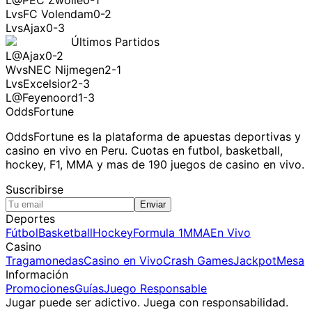
L
@
PEC Zwolle
0-1
L
vs
FC Volendam
0-2
L
vs
Ajax
0-3
Últimos Partidos
L
@
Ajax
0-2
W
vs
NEC Nijmegen
2-1
L
vs
Excelsior
2-3
L
@
Feyenoord
1-3
OddsFortune
OddsFortune es la plataforma de apuestas deportivas y
casino en vivo en Peru. Cuotas en futbol, basketball,
hockey, F1, MMA y mas de 190 juegos de casino en vivo.
Suscribirse
Enviar
Deportes
Fútbol
Basketball
Hockey
Formula 1
MMA
En Vivo
Casino
Tragamonedas
Casino en Vivo
Crash Games
Jackpot
Mesa
Información
Promociones
Guías
Juego Responsable
Jugar puede ser adictivo. Juega con responsabilidad.