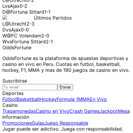
L
@
Utrecht
0-2
L
vs
Ajax
0-2
D
@
Fortuna Sittard
1-1
Últimos Partidos
L
@
Utrecht
2-3
D
vs
Ajax
0-0
W
@
FC Volendam
2-0
W
vs
Fortuna Sittard
2-1
OddsFortune
OddsFortune es la plataforma de apuestas deportivas y
casino en vivo en Peru. Cuotas en futbol, basketball,
hockey, F1, MMA y mas de 190 juegos de casino en vivo.
Suscribirse
Enviar
Deportes
Fútbol
Basketball
Hockey
Formula 1
MMA
En Vivo
Casino
Tragamonedas
Casino en Vivo
Crash Games
Jackpot
Mesa
Información
Promociones
Guías
Juego Responsable
Jugar puede ser adictivo. Juega con responsabilidad.