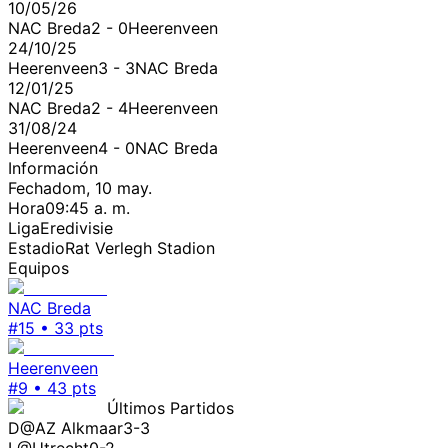
10/05/26
NAC Breda
2
-
0
Heerenveen
24/10/25
Heerenveen
3
-
3
NAC Breda
12/01/25
NAC Breda
2
-
4
Heerenveen
31/08/24
Heerenveen
4
-
0
NAC Breda
Información
Fecha
dom, 10 may.
Hora
09:45 a. m.
Liga
Eredivisie
Estadio
Rat Verlegh Stadion
Equipos
NAC Breda
#
15
•
33
pts
Heerenveen
#
9
•
43
pts
Últimos Partidos
D
@
AZ Alkmaar
3-3