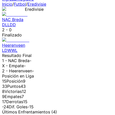
Inicio
/
Futbol
/
Eredivisie
Eredivisie
NAC Breda
D
L
L
D
D
2
-
0
Finalizado
Heerenveen
L
D
W
W
L
Resultado Final
1 -
NAC Breda
-
X - Empate
-
2 -
Heerenveen
-
Posición en Liga
15
Posición
9
33
Puntos
43
8
Victorias
12
9
Empates
7
17
Derrotas
15
-24
Dif. Goles
-15
Últimos Enfrentamientos (
4
)