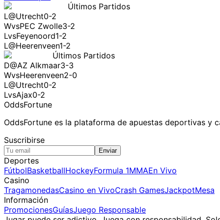
Últimos Partidos
L
@
Utrecht
0-2
W
vs
PEC Zwolle
3-2
L
vs
Feyenoord
1-2
L
@
Heerenveen
1-2
Últimos Partidos
D
@
AZ Alkmaar
3-3
W
vs
Heerenveen
2-0
L
@
Utrecht
0-2
L
vs
Ajax
0-2
OddsFortune
OddsFortune es la plataforma de apuestas deportivas y ca
Suscribirse
Enviar
Deportes
Fútbol
Basketball
Hockey
Formula 1
MMA
En Vivo
Casino
Tragamonedas
Casino en Vivo
Crash Games
Jackpot
Mesa
Información
Promociones
Guías
Juego Responsable
Jugar puede ser adictivo. Juega con responsabilidad. Sol