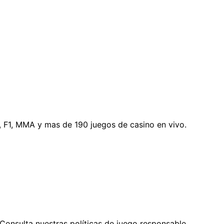
, F1, MMA y mas de 190 juegos de casino en vivo.
Consulta nuestras políticas de
juego responsable
.