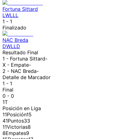
Fortuna Sittard
L
W
L
L
L
1
-
1
Finalizado
NAC Breda
D
W
L
L
D
Resultado Final
1 -
Fortuna Sittard
-
X - Empate
-
2 -
NAC Breda
-
Detalle de Marcador
1 - 1
Final
0 - 0
1T
Posición en Liga
11
Posición
15
41
Puntos
33
11
Victorias
8
8
Empates
9