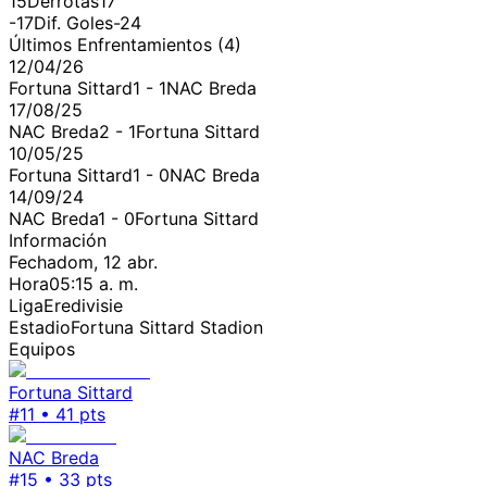
15
Derrotas
17
-17
Dif. Goles
-24
Últimos Enfrentamientos (
4
)
12/04/26
Fortuna Sittard
1
-
1
NAC Breda
17/08/25
NAC Breda
2
-
1
Fortuna Sittard
10/05/25
Fortuna Sittard
1
-
0
NAC Breda
14/09/24
NAC Breda
1
-
0
Fortuna Sittard
Información
Fecha
dom, 12 abr.
Hora
05:15 a. m.
Liga
Eredivisie
Estadio
Fortuna Sittard Stadion
Equipos
Fortuna Sittard
#
11
•
41
pts
NAC Breda
#
15
•
33
pts